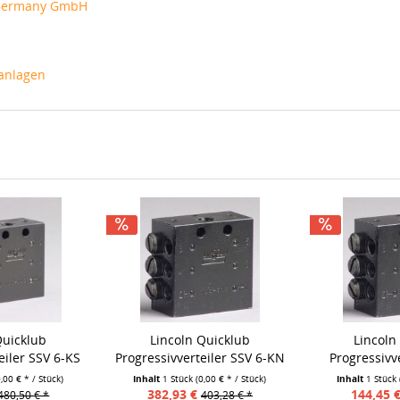
s Germany GmbH
anlagen
Quicklub
Lincoln Quicklub
Lincoln
eiler SSV 6-KS
Progressivverteiler SSV 6-KN
Progressivv
0,00 € * / Stück)
Inhalt
1 Stück
(0,00 € * / Stück)
Inhalt
1 Stück
382,93 €
144,45 
480,50 € *
403,28 € *