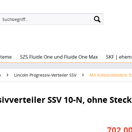
steme
SZS Fluide One und Fluide One Max
SKF | ehem
n
Lincoln Progressiv-Verteiler SSV
Mit Kolbendetektor f
ivverteiler SSV 10-N, ohne Steck
702,00