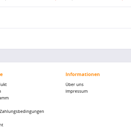
ce
Informationen
dukt
Über uns
n
Impressum
ramm
 Zahlungsbedingungen
ht