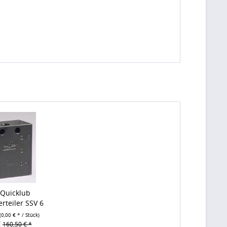
 Quicklub
erteiler SSV 6
(0,00 € * / Stück)
€
160,50 € *