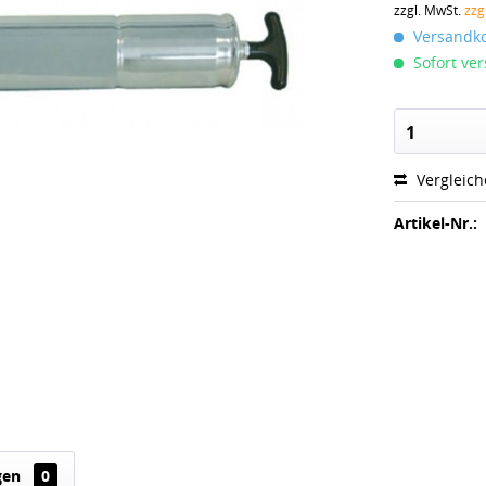
zzgl. MwSt.
zzg
Versandko
Sofort ver
1
Vergleic
Artikel-Nr.:
gen
0