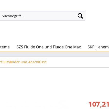
steme
SZS Fluide One und Fluide One Max
SKF | ehem
efüllzylinder und Anschlüsse
107,21