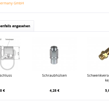
s Germany GmbH
enfalls angesehen
schluss
Schraubhülsen
Schwenkvers
ke
0 €
4,28 €
5,