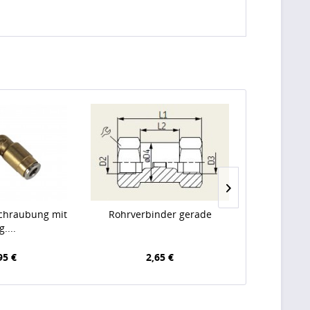
chraubung mit
Rohrverbinder gerade
Rückschlagv
g....
95 €
2,65 €
7