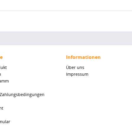
ce
Informationen
dukt
Über uns
n
Impressum
ramm
 Zahlungsbedingungen
ht
mular